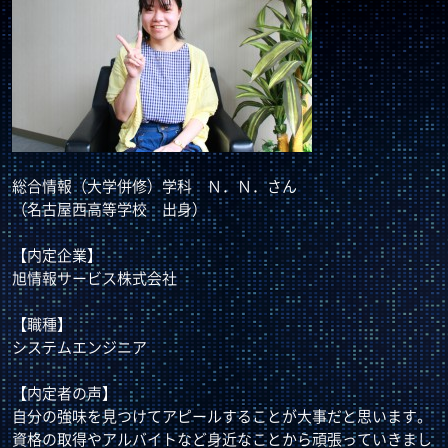
総合情報（大学併修）学科 Ｎ．Ｎ．さん
（名古屋西高等学校 出身）
【内定企業】
旭情報サービス株式会社
【職種】
システムエンジニア
【内定者の声】
自分の強味を見つけてアピールすることが大事だと思います。
資格の取得やアルバイトなど身近なことから頑張っていきまし